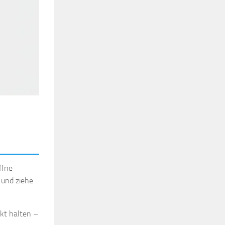
ffne
 und ziehe
kt halten –