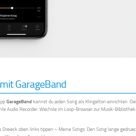
n mit GarageBand
-App
GarageBand
kannst du jeden Song als Klingelton einrichten. Oe
ehle Audio Recorder. Wechsle im Loop-Browser zur Musik-Bibliothek
s Dreieck oben links tippen – Meine Songs. Den Song lange gedruec