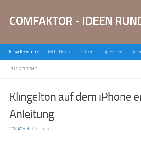
Zum Inhalt springen
COMFAKTOR - IDEEN RUN
Klingeltöne Infos
Mobil News
Partner
Impressum
Date
KLINGELTÖNE
Klingelton auf dem iPhone ei
Anleitung
VON
ADMIN
·
JUNI 18, 2026