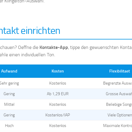
der Klingelton-Auswahl.
takt einrichten
 schauen? Oeffne die
Kontakte-App
, tippe den gewuenschten Konta
hle einen individuellen Ton.
Aufwand
Kosten
Flexibilitaet
Sehr gering
Kostenlos
Begrenzte Ausw
Gering
Ab 1,29 EUR
Grosse Auswah
Mittel
Kostenlos
Beliebige Song
Gering
Kostenlos/IAP
Viele Optionen
Hoch
Kostenlos
Maximale Kontro