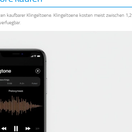
en kaufbarer Klingeltoene. Klingeltoene kosten meist zwischen 1,
verfuegbar.