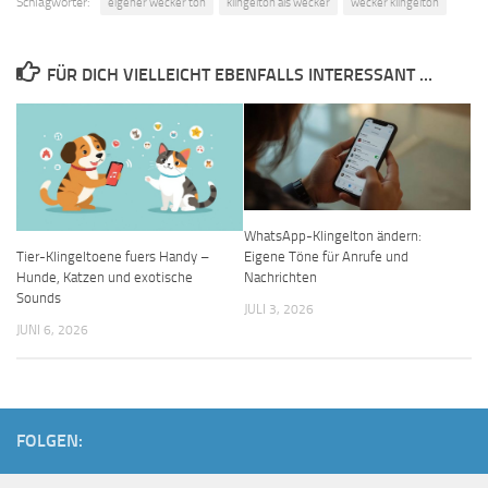
Schlagwörter:
eigener wecker ton
klingelton als wecker
wecker klingelton
FÜR DICH VIELLEICHT EBENFALLS INTERESSANT …
WhatsApp-Klingelton ändern:
Eigene Töne für Anrufe und
Tier-Klingeltoene fuers Handy –
Nachrichten
Hunde, Katzen und exotische
Sounds
JULI 3, 2026
JUNI 6, 2026
FOLGEN: