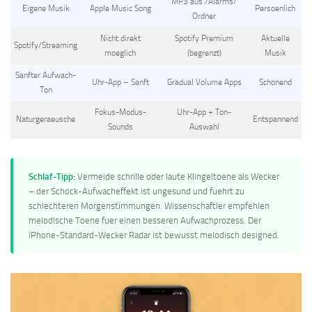
MP3 aus /Alarms/
Eigene Musik
Apple Music Song
Persoenlich
Ordner
Nicht direkt
Spotify Premium
Aktuelle
Spotify/Streaming
moeglich
(begrenzt)
Musik
Sanfter Aufwach-
Uhr-App – Sanft
Gradual Volume Apps
Schonend
Ton
Fokus-Modus-
Uhr-App + Ton-
Naturgeraeusche
Entspannend
Sounds
Auswahl
Schlaf-Tipp:
Vermeide schrille oder laute Klingeltoene als Wecker
– der Schock-Aufwacheffekt ist ungesund und fuehrt zu
schlechteren Morgenstimmungen. Wissenschaftler empfehlen
melodische Toene fuer einen besseren Aufwachprozess. Der
iPhone-Standard-Wecker Radar ist bewusst melodisch designed.