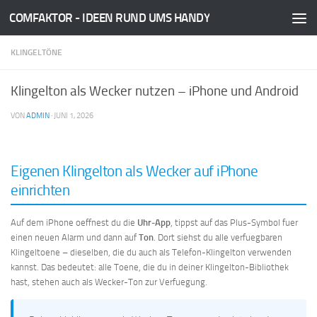
COMFAKTOR - IDEEN RUND UMS HANDY
Zum Inhalt springen
KLINGELTÖNE
Klingelton als Wecker nutzen – iPhone und Android
VON
ADMIN
·
JUNI 1, 2026
Eigenen Klingelton als Wecker auf iPhone
einrichten
Auf dem iPhone oeffnest du die
Uhr-App
, tippst auf das Plus-Symbol fuer
einen neuen Alarm und dann auf
Ton
. Dort siehst du alle verfuegbaren
Klingeltoene – dieselben, die du auch als Telefon-Klingelton verwenden
kannst. Das bedeutet: alle Toene, die du in deiner Klingelton-Bibliothek
hast, stehen auch als Wecker-Ton zur Verfuegung.