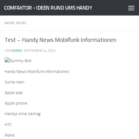
COMFAKTOR - IDEEN RUND UMS HANDY
Zum Inhalt springen
MOBIL NEWS
Test – Handy News Mobilfunk Informationen
VON
ADMIN
·
SEPTEMBER 24, 2025
Handy News Mobilfunk Informationen
Suche nach:
Apple Ipad
Apple Iphone
Handys ohne Vertrag
HTC
Nokia